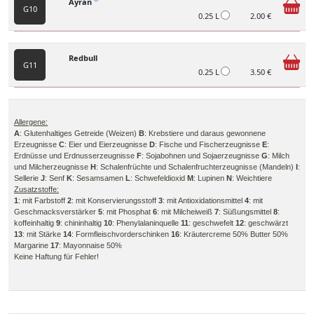
Ayran
G10
0.25 L
2.00 €
Redbull
G11
0.25 L
3.50 €
Allergene:
A
: Glutenhaltiges Getreide (Weizen)
B
: Krebstiere und daraus gewonnene
Erzeugnisse
C
: Eier und Eierzeugnisse
D
: Fische und Fischerzeugnisse
E
:
Erdnüsse und Erdnusserzeugnisse
F
: Sojabohnen und Sojaerzeugnisse
G
: Milch
und Milcherzeugnisse
H
: Schalenfrüchte und Schalenfruchterzeugnisse (Mandeln)
I
:
Sellerie
J
: Senf
K
: Sesamsamen
L
: Schwefeldioxid
M
: Lupinen
N
: Weichtiere
Zusatzstoffe:
1
: mit Farbstoff
2
: mit Konservierungsstoff
3
: mit Antioxidationsmittel
4
: mit
Geschmacksverstärker
5
: mit Phosphat
6
: mit Milcheiweiß
7
: Süßungsmittel
8
:
koffeinhaltig
9
: chininhaltig
10
: Phenylalaninquelle
11
: geschwefelt
12
: geschwärzt
13
: mit Stärke
14
: Formfleischvorderschinken
16
: Kräutercreme 50% Butter 50%
Margarine
17
: Mayonnaise 50%
Keine Haftung für Fehler!