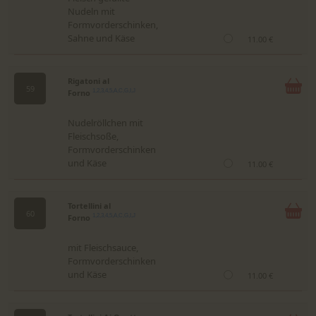
Nudeln mit
Formvorderschinken,
Sahne und Käse
11.00 €
Rigatoni al
59
Forno
1,2,3,4,5,A,C,G,I,J
Nudelröllchen mit
Fleischsoße,
Formvorderschinken
und Käse
11.00 €
Tortellini al
60
Forno
1,2,3,4,5,A,C,G,I,J
mit Fleischsauce,
Formvorderschinken
und Käse
11.00 €