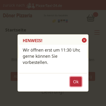
zurück nach
So kannst du bezahlen
Startseite
HINWEIS!
Wir öffnen erst um 11:30 Uhr,
Shop / Speisekarte
gerne können Sie
Bitte wähle deine Produkte und lege sie in den
vorbestellen.
Warenkorb
Wähle:
Abholung
Lieferung
Abholung
Ok
oder
Lieferung?