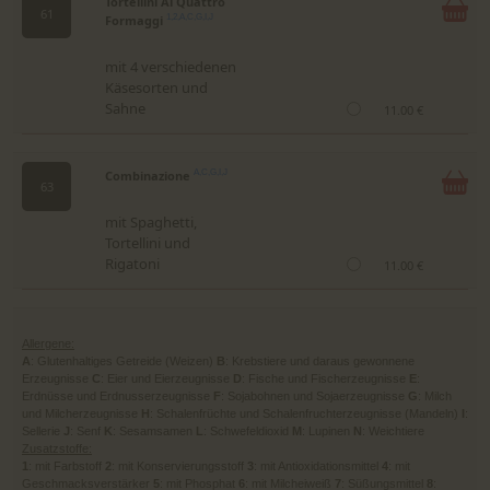
Tortellini Ai Quattro
61
Formaggi
1,2,A,C,G,I,J
mit 4 verschiedenen
Käsesorten und
Sahne
11.00 €
Combinazione
A,C,G,I,J
63
mit Spaghetti,
Tortellini und
Rigatoni
11.00 €
Allergene:
A
: Glutenhaltiges Getreide (Weizen)
B
: Krebstiere und daraus gewonnene
Erzeugnisse
C
: Eier und Eierzeugnisse
D
: Fische und Fischerzeugnisse
E
:
Erdnüsse und Erdnusserzeugnisse
F
: Sojabohnen und Sojaerzeugnisse
G
: Milch
und Milcherzeugnisse
H
: Schalenfrüchte und Schalenfruchterzeugnisse (Mandeln)
I
:
Sellerie
J
: Senf
K
: Sesamsamen
L
: Schwefeldioxid
M
: Lupinen
N
: Weichtiere
Zusatzstoffe:
1
: mit Farbstoff
2
: mit Konservierungsstoff
3
: mit Antioxidationsmittel
4
: mit
Geschmacksverstärker
5
: mit Phosphat
6
: mit Milcheiweiß
7
: Süßungsmittel
8
: