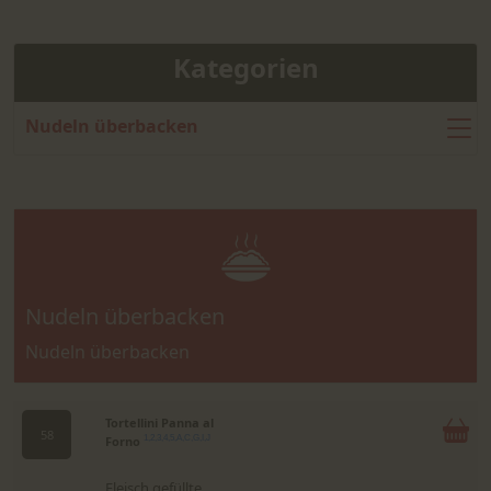
Kategorien
Nudeln überbacken
Nudeln überbacken
Nudeln überbacken
Tortellini Panna al
58
Forno
1,2,3,4,5,A,C,G,I,J
Fleisch gefüllte