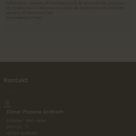
koffeinhaltig
9
: chininhaltig
10
: Phenylalaninquelle
11
: geschwefelt
12
: geschwärzt
13
: mit Stärke
14
: Formfleischvorderschinken
16
: Kräutercreme 50% Butter 50%
Margarine
17
: Mayonnaise 50%
Keine Haftung für Fehler!
Kontakt
Döner Pizzeria Grefrath
Inhaber: Herr Aktas
Hochstr. 71
47929 Grefrath